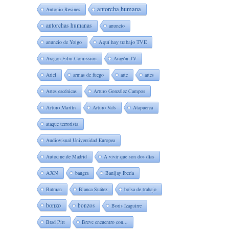
antorcha humana
Antonio Resines
antorchas humanas
anuncio
anuncio de Yoigo
Aquí hay trabajo TVE
Aragon Film Comission
Aragón TV
Ariel
armas de fuego
arte
artes
Artes escénicas
Arturo González Campos
Arturo Martín
Arturo Vals
Atapuerca
ataque terrorista
Audiovisual Universidad Europea
Autocine de Madrid
A vivir que son dos días
AXN
bangra
Banijay Iberia
Batman
Blanca Suátez
bolsa de trabajo
bonzo
bonzos
Boris Izaguirre
Brad Pitt
Breve encuentro con...