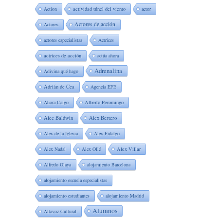
Action
actividad túnel del viento
actor
Actores de acción
Actores
actores especialistas
Actrices
actrices de acción
actúa ahora
Adrenalina
Adivina qué hago
Adrián de Cea
Agencia EFE
Ahora Caigo
Alberto Peromingo
Alec Baldwin
Alex Bertero
Alex de la Iglesia
Alex Fidalgo
Alex Nadal
Alex Ollé
Alex Villar
Alfredo Olaya
alojamiento Barcelona
alojamiento escuela especialistas
alojamiento estudiantes
alojamiento Madrid
Alumnos
Altavoz Cultural