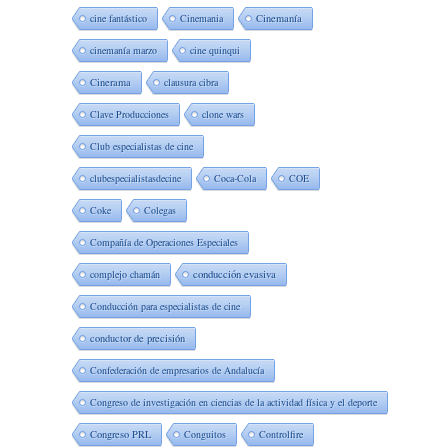
cine fantástico
Cinemania
Cinemanía
cinemanía marzo
cine quinqui
Cinerama
clausura cibra
Clave Producciones
clone wars
Club especialistas de cine
clubespecialistasdecine
Coca-Cola
COE
Coke
Colegas
Compañía de Operaciones Especiales
complejo chamán
conducción evasiva
Conducción para especialistas de cine
conductor de precisión
Confederación de empresarios de Andalucía
Congreso de investigación en ciencias de la actividad física y el deporte
Congreso PRL
Conguitos
Controlfire