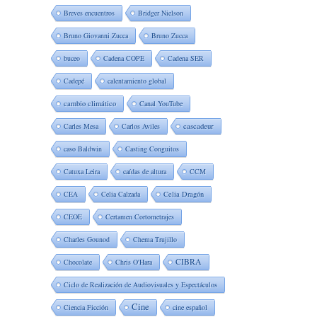
Breves encuentros
Bridger Nielson
Bruno Giovanni Zucca
Bruno Zucca
buceo
Cadena COPE
Cadena SER
Cadepé
calentamiento global
cambio climático
Canal YouTube
Carles Mesa
Carlos Aviles
cascadeur
caso Baldwin
Casting Conguitos
Catuxa Leira
caídas de altura
CCM
CEA
Celia Calzada
Celia Dragón
CEOE
Certamen Cortometrajes
Charles Gounod
Chema Trujillo
CIBRA
Chocolate
Chris O'Hara
Ciclo de Realización de Audiovisuales y Espectáculos
Cine
Ciencia Ficción
cine español