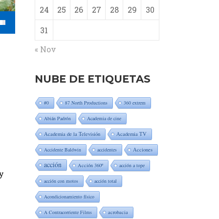
24
25
26
27
28
29
30
31
« Nov
NUBE DE ETIQUETAS
#0
87 North Productions
360 extrem
Abián Padrón
Academia de cine
Academia de la Televisión
Academia TV
Accidente Baldwin
accidentes
Acciones
acción
Acción 360º
acción a tope
 y
acción con motos
acción total
Acondicionamiento físico
A Contracorriente Films
acrobacia