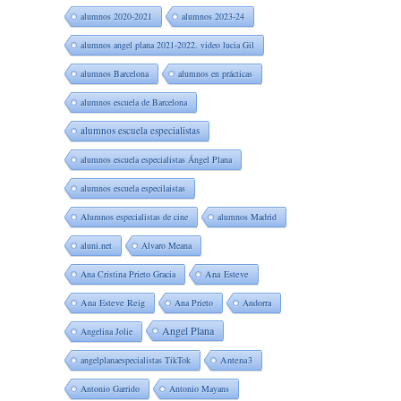
alumnos 2020-2021
alumnos 2023-24
alumnos angel plana 2021-2022. video lucia Gil
alumnos Barcelona
alumnos en prácticas
alumnos escuela de Barcelona
alumnos escuela especialistas
alumnos escuela especialistas Ángel Plana
alumnos escuela especilaistas
Alumnos especialistas de cine
alumnos Madrid
aluni.net
Alvaro Meana
Ana Cristina Prieto Gracia
Ana Esteve
Ana Esteve Reig
Ana Prieto
Andorra
Angel Plana
Angelina Jolie
angelplanaespecialistas TikTok
Antena3
Antonio Garrido
Antonio Mayans