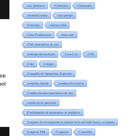
cine fantástico
Cinemania
Cinemanía
cinemanía marzo
cine quinqui
Cinerama
clausura cibra
Clave Producciones
clone wars
Club especialistas de cine
clubespecialistasdecine
Coca-Cola
COE
Coke
Colegas
Compañía de Operaciones Especiales
con
pot
complejo chamán
conducción evasiva
Conducción para especialistas de cine
conductor de precisión
Confederación de empresarios de Andalucía
Congreso de investigación en ciencias de la actividad física y el deporte
Congreso PRL
Conguitos
Controlfire