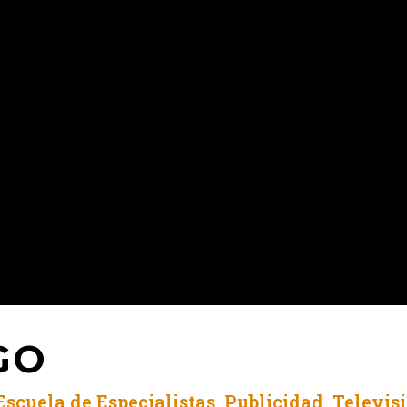
GO
Escuela de Especialistas
,
Publicidad
,
Televis