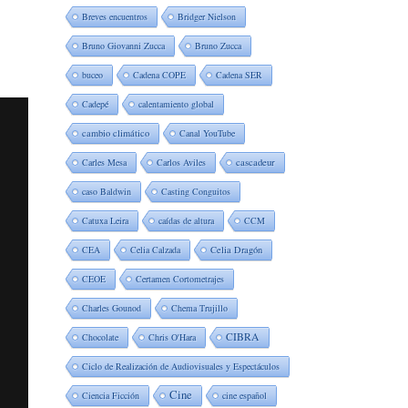
Breves encuentros
Bridger Nielson
Bruno Giovanni Zucca
Bruno Zucca
buceo
Cadena COPE
Cadena SER
Cadepé
calentamiento global
cambio climático
Canal YouTube
Carles Mesa
Carlos Aviles
cascadeur
caso Baldwin
Casting Conguitos
Catuxa Leira
caídas de altura
CCM
CEA
Celia Calzada
Celia Dragón
CEOE
Certamen Cortometrajes
Charles Gounod
Chema Trujillo
CIBRA
Chocolate
Chris O'Hara
Ciclo de Realización de Audiovisuales y Espectáculos
Cine
Ciencia Ficción
cine español