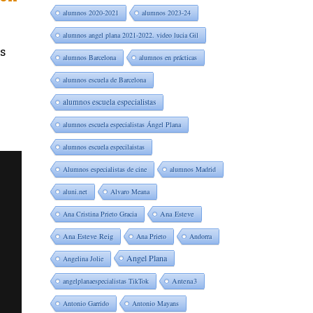
alumnos 2020-2021
alumnos 2023-24
alumnos angel plana 2021-2022. video lucia Gil
s
alumnos Barcelona
alumnos en prácticas
alumnos escuela de Barcelona
alumnos escuela especialistas
alumnos escuela especialistas Ángel Plana
alumnos escuela especilaistas
Alumnos especialistas de cine
alumnos Madrid
aluni.net
Alvaro Meana
Ana Cristina Prieto Gracia
Ana Esteve
Ana Esteve Reig
Ana Prieto
Andorra
Angel Plana
Angelina Jolie
angelplanaespecialistas TikTok
Antena3
Antonio Garrido
Antonio Mayans