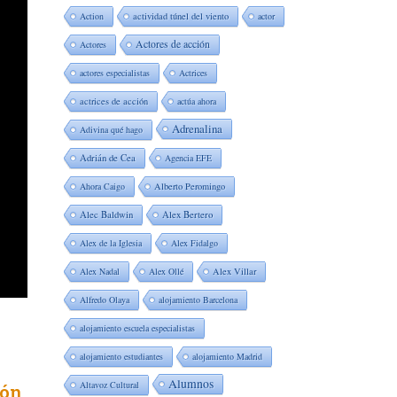
Action
actividad túnel del viento
actor
Actores de acción
Actores
actores especialistas
Actrices
actrices de acción
actúa ahora
Adrenalina
Adivina qué hago
Adrián de Cea
Agencia EFE
Ahora Caigo
Alberto Peromingo
Alec Baldwin
Alex Bertero
Alex de la Iglesia
Alex Fidalgo
Alex Nadal
Alex Ollé
Alex Villar
Alfredo Olaya
alojamiento Barcelona
alojamiento escuela especialistas
alojamiento estudiantes
alojamiento Madrid
Alumnos
Altavoz Cultural
ión