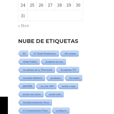
24
25
26
27
28
29
30
31
« Nov
NUBE DE ETIQUETAS
#0
87 North Productions
360 extrem
Abián Padrón
Academia de cine
Academia de la Televisión
Academia TV
Accidente Baldwin
accidentes
Acciones
acción
Acción 360º
acción a tope
acción con motos
acción total
Acondicionamiento físico
A Contracorriente Films
acrobacia