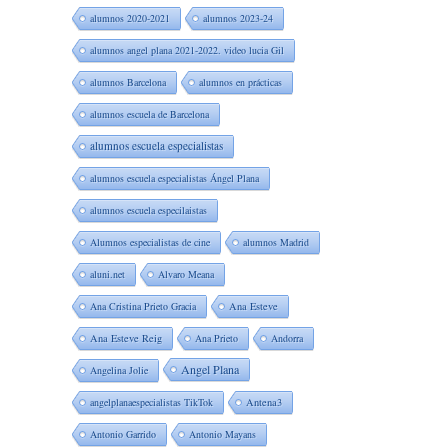
alumnos 2020-2021
alumnos 2023-24
alumnos angel plana 2021-2022. video lucia Gil
alumnos Barcelona
alumnos en prácticas
alumnos escuela de Barcelona
alumnos escuela especialistas
alumnos escuela especialistas Ángel Plana
alumnos escuela especilaistas
Alumnos especialistas de cine
alumnos Madrid
aluni.net
Alvaro Meana
Ana Cristina Prieto Gracia
Ana Esteve
Ana Esteve Reig
Ana Prieto
Andorra
Angel Plana
Angelina Jolie
angelplanaespecialistas TikTok
Antena3
Antonio Garrido
Antonio Mayans