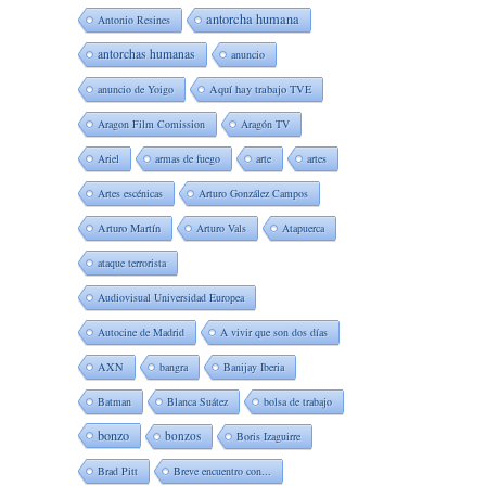
antorcha humana
Antonio Resines
antorchas humanas
anuncio
anuncio de Yoigo
Aquí hay trabajo TVE
Aragon Film Comission
Aragón TV
Ariel
armas de fuego
arte
artes
Artes escénicas
Arturo González Campos
Arturo Martín
Arturo Vals
Atapuerca
ataque terrorista
Audiovisual Universidad Europea
Autocine de Madrid
A vivir que son dos días
AXN
bangra
Banijay Iberia
Batman
Blanca Suátez
bolsa de trabajo
bonzo
bonzos
Boris Izaguirre
Brad Pitt
Breve encuentro con...