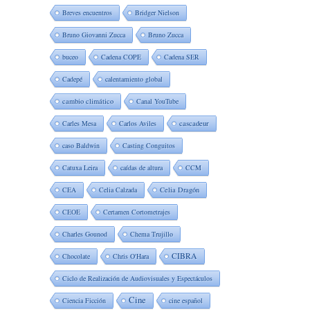
Breves encuentros
Bridger Nielson
Bruno Giovanni Zucca
Bruno Zucca
buceo
Cadena COPE
Cadena SER
Cadepé
calentamiento global
cambio climático
Canal YouTube
Carles Mesa
Carlos Aviles
cascadeur
caso Baldwin
Casting Conguitos
Catuxa Leira
caídas de altura
CCM
CEA
Celia Calzada
Celia Dragón
CEOE
Certamen Cortometrajes
Charles Gounod
Chema Trujillo
CIBRA
Chocolate
Chris O'Hara
Ciclo de Realización de Audiovisuales y Espectáculos
Cine
Ciencia Ficción
cine español