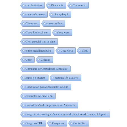
cine fantástico
Cinemania
Cinemanía
cinemanía marzo
cine quinqui
Cinerama
clausura cibra
Clave Producciones
clone wars
Club especialistas de cine
clubespecialistasdecine
Coca-Cola
COE
Coke
Colegas
Compañía de Operaciones Especiales
complejo chamán
conducción evasiva
Conducción para especialistas de cine
conductor de precisión
Confederación de empresarios de Andalucía
Congreso de investigación en ciencias de la actividad física y el deporte
Congreso PRL
Conguitos
Controlfire