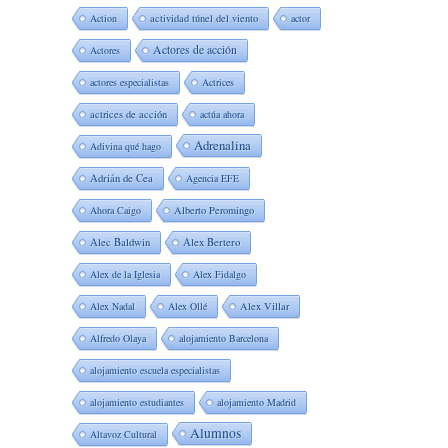
Action
actividad túnel del viento
actor
Actores de acción
Actores
actores especialistas
Actrices
actrices de acción
actúa ahora
Adrenalina
Adivina qué hago
Adrián de Cea
Agencia EFE
Ahora Caigo
Alberto Peromingo
Alec Baldwin
Alex Bertero
Alex de la Iglesia
Alex Fidalgo
Alex Nadal
Alex Ollé
Alex Villar
Alfredo Olaya
alojamiento Barcelona
alojamiento escuela especialistas
alojamiento estudiantes
alojamiento Madrid
Alumnos
Altavoz Cultural