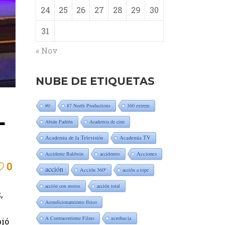
24
25
26
27
28
29
30
31
« Nov
NUBE DE ETIQUETAS
#0
87 North Productions
360 extrem
L
Abián Padrón
Academia de cine
Academia de la Televisión
Academia TV
Accidente Baldwin
accidentes
Acciones
0
acción
Acción 360º
acción a tope
acción con motos
acción total
,
Acondicionamiento físico
A Contracorriente Films
acrobacia
bió