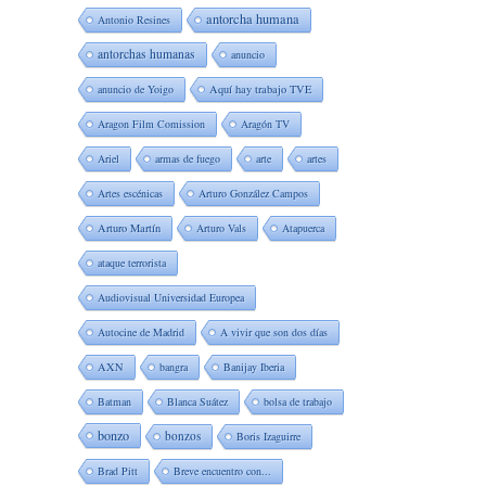
antorcha humana
Antonio Resines
antorchas humanas
anuncio
anuncio de Yoigo
Aquí hay trabajo TVE
Aragon Film Comission
Aragón TV
Ariel
armas de fuego
arte
artes
Artes escénicas
Arturo González Campos
Arturo Martín
Arturo Vals
Atapuerca
ataque terrorista
Audiovisual Universidad Europea
Autocine de Madrid
A vivir que son dos días
AXN
bangra
Banijay Iberia
Batman
Blanca Suátez
bolsa de trabajo
bonzo
bonzos
Boris Izaguirre
Brad Pitt
Breve encuentro con...