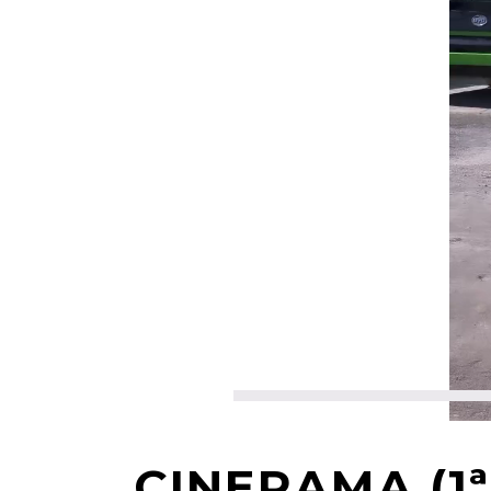
00:00
CINERAMA (1ª