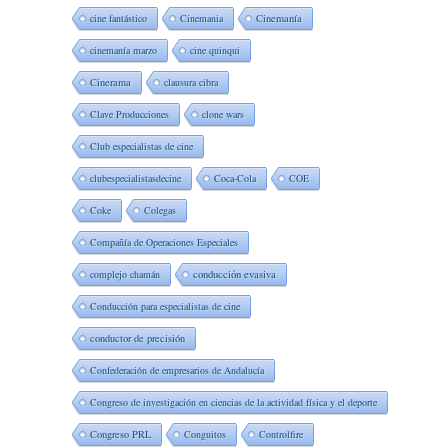
cine fantástico
Cinemania
Cinemanía
cinemanía marzo
cine quinqui
Cinerama
clausura cibra
Clave Producciones
clone wars
Club especialistas de cine
clubespecialistasdecine
Coca-Cola
COE
Coke
Colegas
Compañía de Operaciones Especiales
complejo chamán
conducción evasiva
Conducción para especialistas de cine
conductor de precisión
Confederación de empresarios de Andalucía
Congreso de investigación en ciencias de la actividad física y el deporte
Congreso PRL
Conguitos
Controlfire