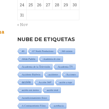
24
25
26
27
28
29
30
31
« Nov
na
NUBE DE ETIQUETAS
#0
87 North Productions
360 extrem
Abián Padrón
Academia de cine
Academia de la Televisión
Academia TV
Accidente Baldwin
accidentes
Acciones
acción
Acción 360º
acción a tope
acción con motos
acción total
Acondicionamiento físico
A Contracorriente Films
acrobacia