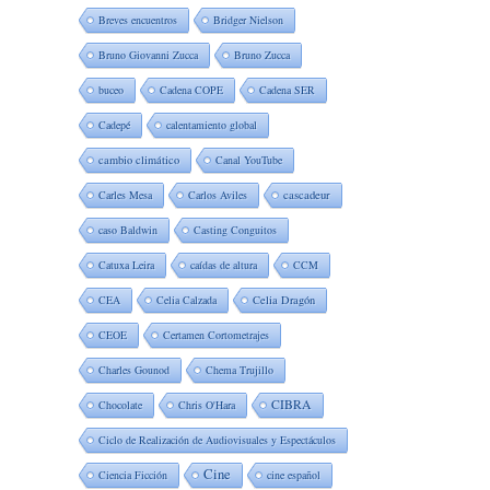
Breves encuentros
Bridger Nielson
Bruno Giovanni Zucca
Bruno Zucca
buceo
Cadena COPE
Cadena SER
Cadepé
calentamiento global
cambio climático
Canal YouTube
Carles Mesa
Carlos Aviles
cascadeur
caso Baldwin
Casting Conguitos
Catuxa Leira
caídas de altura
CCM
CEA
Celia Calzada
Celia Dragón
CEOE
Certamen Cortometrajes
Charles Gounod
Chema Trujillo
CIBRA
Chocolate
Chris O'Hara
Ciclo de Realización de Audiovisuales y Espectáculos
Cine
Ciencia Ficción
cine español