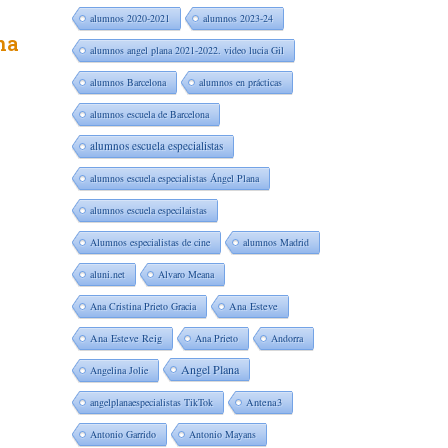
alumnos 2020-2021
alumnos 2023-24
na
alumnos angel plana 2021-2022. video lucia Gil
alumnos Barcelona
alumnos en prácticas
alumnos escuela de Barcelona
alumnos escuela especialistas
alumnos escuela especialistas Ángel Plana
alumnos escuela especilaistas
Alumnos especialistas de cine
alumnos Madrid
aluni.net
Alvaro Meana
Ana Cristina Prieto Gracia
Ana Esteve
Ana Esteve Reig
Ana Prieto
Andorra
Angel Plana
Angelina Jolie
angelplanaespecialistas TikTok
Antena3
Antonio Garrido
Antonio Mayans