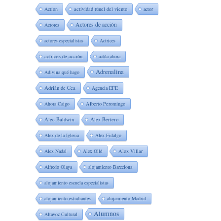
Action
actividad túnel del viento
actor
Actores de acción
Actores
actores especialistas
Actrices
actrices de acción
actúa ahora
Adrenalina
Adivina qué hago
Adrián de Cea
Agencia EFE
Ahora Caigo
Alberto Peromingo
Alec Baldwin
Alex Bertero
Alex de la Iglesia
Alex Fidalgo
Alex Nadal
Alex Ollé
Alex Villar
Alfredo Olaya
alojamiento Barcelona
alojamiento escuela especialistas
alojamiento estudiantes
alojamiento Madrid
Alumnos
Altavoz Cultural