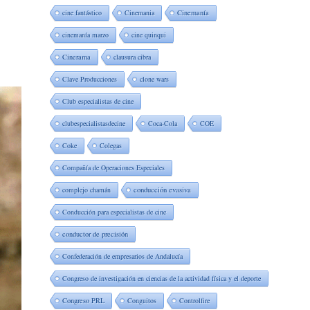
cine fantástico
Cinemania
Cinemanía
cinemanía marzo
cine quinqui
Cinerama
clausura cibra
Clave Producciones
clone wars
Club especialistas de cine
clubespecialistasdecine
Coca-Cola
COE
Coke
Colegas
Compañía de Operaciones Especiales
complejo chamán
conducción evasiva
Conducción para especialistas de cine
conductor de precisión
Confederación de empresarios de Andalucía
Congreso de investigación en ciencias de la actividad física y el deporte
Congreso PRL
Conguitos
Controlfire