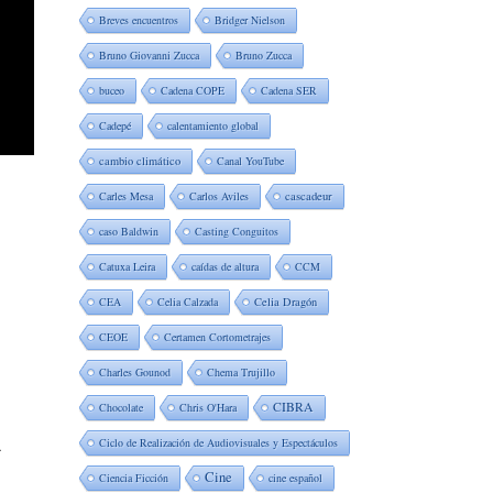
Breves encuentros
Bridger Nielson
Bruno Giovanni Zucca
Bruno Zucca
buceo
Cadena COPE
Cadena SER
Cadepé
calentamiento global
cambio climático
Canal YouTube
Carles Mesa
Carlos Aviles
cascadeur
caso Baldwin
Casting Conguitos
Catuxa Leira
caídas de altura
CCM
CEA
Celia Calzada
Celia Dragón
CEOE
Certamen Cortometrajes
Charles Gounod
Chema Trujillo
CIBRA
Chocolate
Chris O'Hara
.
Ciclo de Realización de Audiovisuales y Espectáculos
Cine
Ciencia Ficción
cine español