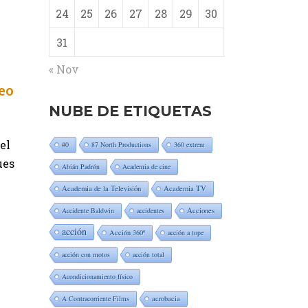
24
25
26
27
28
29
30
31
« Nov
eo
NUBE DE ETIQUETAS
el
#0
87 North Productions
360 extrem
ues
Abián Padrón
Academia de cine
Academia de la Televisión
Academia TV
Accidente Baldwin
accidentes
Acciones
acción
Acción 360º
acción a tope
acción con motos
acción total
Acondicionamiento físico
A Contracorriente Films
acrobacia