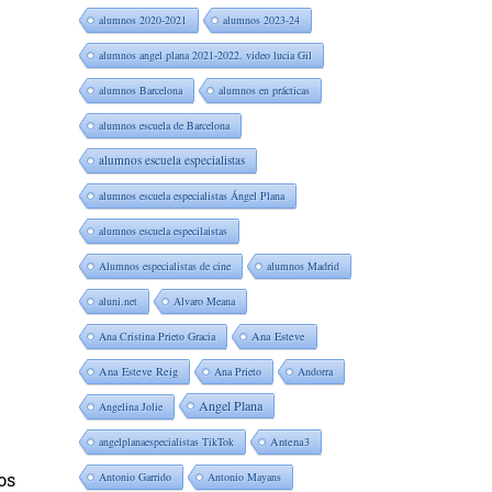
alumnos 2020-2021
alumnos 2023-24
alumnos angel plana 2021-2022. video lucia Gil
alumnos Barcelona
alumnos en prácticas
alumnos escuela de Barcelona
alumnos escuela especialistas
alumnos escuela especialistas Ángel Plana
alumnos escuela especilaistas
Alumnos especialistas de cine
alumnos Madrid
aluni.net
Alvaro Meana
Ana Cristina Prieto Gracia
Ana Esteve
Ana Esteve Reig
Ana Prieto
Andorra
Angel Plana
Angelina Jolie
angelplanaespecialistas TikTok
Antena3
os
Antonio Garrido
Antonio Mayans