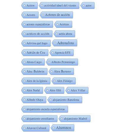
Action
actividad túnel del viento
actor
Actores de acción
Actores
actores especialistas
Actrices
actrices de acción
actúa ahora
Adrenalina
Adivina qué hago
Adrián de Cea
Agencia EFE
Ahora Caigo
Alberto Peromingo
Alec Baldwin
Alex Bertero
Alex de la Iglesia
Alex Fidalgo
Alex Nadal
Alex Ollé
Alex Villar
Alfredo Olaya
alojamiento Barcelona
alojamiento escuela especialistas
alojamiento estudiantes
alojamiento Madrid
Alumnos
Altavoz Cultural