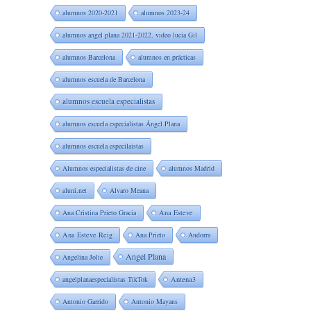
alumnos 2020-2021
alumnos 2023-24
alumnos angel plana 2021-2022. video lucia Gil
alumnos Barcelona
alumnos en prácticas
alumnos escuela de Barcelona
alumnos escuela especialistas
alumnos escuela especialistas Ángel Plana
alumnos escuela especilaistas
Alumnos especialistas de cine
alumnos Madrid
aluni.net
Alvaro Meana
Ana Cristina Prieto Gracia
Ana Esteve
Ana Esteve Reig
Ana Prieto
Andorra
Angel Plana
Angelina Jolie
angelplanaespecialistas TikTok
Antena3
Antonio Garrido
Antonio Mayans