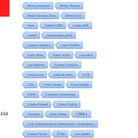
Breves encuentros
Bridger Nielson
Bruno Giovanni Zucca
Bruno Zucca
buceo
Cadena COPE
Cadena SER
Cadepé
calentamiento global
cambio climático
Canal YouTube
Carles Mesa
Carlos Aviles
cascadeur
caso Baldwin
Casting Conguitos
Catuxa Leira
caídas de altura
CCM
CEA
Celia Calzada
Celia Dragón
CEOE
Certamen Cortometrajes
Charles Gounod
Chema Trujillo
icio
CIBRA
Chocolate
Chris O'Hara
Ciclo de Realización de Audiovisuales y Espectáculos
Cine
Ciencia Ficción
cine español