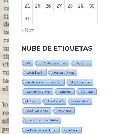
24
25
26
27
28
29
30
31
« Nov
NUBE DE ETIQUETAS
#0
87 North Productions
360 extrem
Abián Padrón
Academia de cine
Academia de la Televisión
Academia TV
Accidente Baldwin
accidentes
Acciones
acción
Acción 360º
acción a tope
acción con motos
acción total
Acondicionamiento físico
A Contracorriente Films
acrobacia