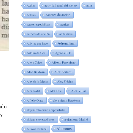
Action
actividad túnel del viento
actor
Actores de acción
Actores
actores especialistas
Actrices
actrices de acción
actúa ahora
Adrenalina
Adivina qué hago
Adrián de Cea
Agencia EFE
Ahora Caigo
Alberto Peromingo
Alec Baldwin
Alex Bertero
Alex de la Iglesia
Alex Fidalgo
Alex Nadal
Alex Ollé
Alex Villar
Alfredo Olaya
alojamiento Barcelona
ado
alojamiento escuela especialistas
 y
alojamiento estudiantes
alojamiento Madrid
Alumnos
Altavoz Cultural