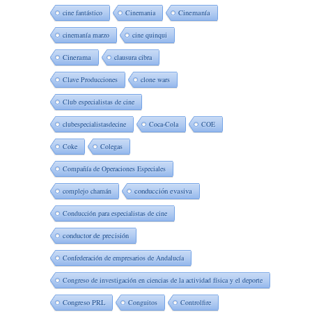
cine fantástico
Cinemania
Cinemanía
cinemanía marzo
cine quinqui
Cinerama
clausura cibra
Clave Producciones
clone wars
Club especialistas de cine
clubespecialistasdecine
Coca-Cola
COE
Coke
Colegas
Compañía de Operaciones Especiales
complejo chamán
conducción evasiva
Conducción para especialistas de cine
conductor de precisión
Confederación de empresarios de Andalucía
Congreso de investigación en ciencias de la actividad física y el deporte
Congreso PRL
Conguitos
Controlfire