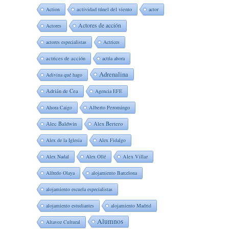
Action
actividad túnel del viento
actor
Actores de acción
Actores
actores especialistas
Actrices
actrices de acción
actúa ahora
Adrenalina
Adivina qué hago
Adrián de Cea
Agencia EFE
Ahora Caigo
Alberto Peromingo
Alec Baldwin
Alex Bertero
Alex de la Iglesia
Alex Fidalgo
Alex Nadal
Alex Ollé
Alex Villar
Alfredo Olaya
alojamiento Barcelona
alojamiento escuela especialistas
alojamiento estudiantes
alojamiento Madrid
Alumnos
Altavoz Cultural