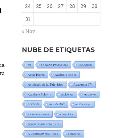
O
24
25
26
27
28
29
30
31
« Nov
NUBE DE ETIQUETAS
na
#0
87 North Productions
360 extrem
ra
Abián Padrón
Academia de cine
Academia de la Televisión
Academia TV
Accidente Baldwin
accidentes
Acciones
acción
Acción 360º
acción a tope
acción con motos
acción total
Acondicionamiento físico
A Contracorriente Films
acrobacia