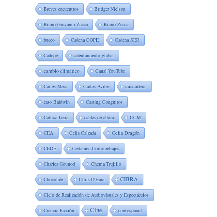
Breves encuentros
Bridger Nielson
Bruno Giovanni Zucca
Bruno Zucca
buceo
Cadena COPE
Cadena SER
Cadepé
calentamiento global
cambio climático
Canal YouTube
Carles Mesa
Carlos Aviles
cascadeur
caso Baldwin
Casting Conguitos
Catuxa Leira
caídas de altura
CCM
CEA
Celia Calzada
Celia Dragón
CEOE
Certamen Cortometrajes
Charles Gounod
Chema Trujillo
CIBRA
Chocolate
Chris O'Hara
Ciclo de Realización de Audiovisuales y Espectáculos
Cine
Ciencia Ficción
cine español