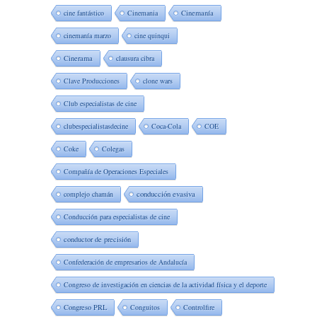
cine fantástico
Cinemania
Cinemanía
cinemanía marzo
cine quinqui
Cinerama
clausura cibra
Clave Producciones
clone wars
Club especialistas de cine
clubespecialistasdecine
Coca-Cola
COE
Coke
Colegas
Compañía de Operaciones Especiales
complejo chamán
conducción evasiva
Conducción para especialistas de cine
conductor de precisión
Confederación de empresarios de Andalucía
Congreso de investigación en ciencias de la actividad física y el deporte
Congreso PRL
Conguitos
Controlfire