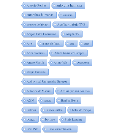
antorcha humana
Antonio Resines
antorchas humanas
anuncio
anuncio de Yoigo
Aquí hay trabajo TVE
Aragon Film Comission
Aragón TV
Ariel
armas de fuego
arte
artes
Artes escénicas
Arturo González Campos
Arturo Martín
Arturo Vals
Atapuerca
ataque terrorista
Audiovisual Universidad Europea
Autocine de Madrid
A vivir que son dos días
AXN
bangra
Banijay Iberia
Batman
Blanca Suátez
bolsa de trabajo
bonzo
bonzos
Boris Izaguirre
Brad Pitt
Breve encuentro con...