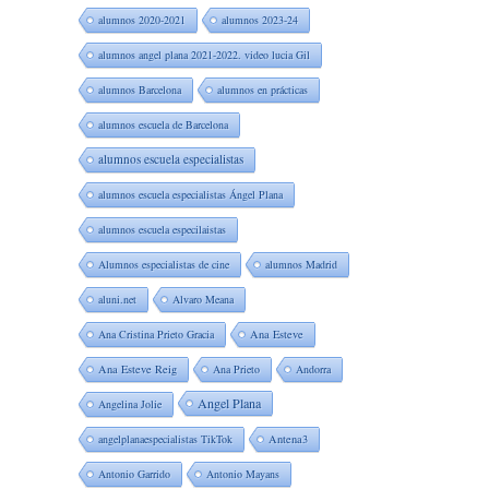
alumnos 2020-2021
alumnos 2023-24
alumnos angel plana 2021-2022. video lucia Gil
alumnos Barcelona
alumnos en prácticas
alumnos escuela de Barcelona
alumnos escuela especialistas
alumnos escuela especialistas Ángel Plana
alumnos escuela especilaistas
Alumnos especialistas de cine
alumnos Madrid
aluni.net
Alvaro Meana
Ana Cristina Prieto Gracia
Ana Esteve
Ana Esteve Reig
Ana Prieto
Andorra
Angel Plana
Angelina Jolie
angelplanaespecialistas TikTok
Antena3
Antonio Garrido
Antonio Mayans