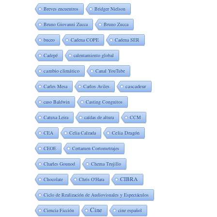
Breves encuentros
Bridger Nielson
Bruno Giovanni Zucca
Bruno Zucca
buceo
Cadena COPE
Cadena SER
Cadepé
calentamiento global
cambio climático
Canal YouTube
Carles Mesa
Carlos Aviles
cascadeur
caso Baldwin
Casting Conguitos
Catuxa Leira
caídas de altura
CCM
CEA
Celia Calzada
Celia Dragón
CEOE
Certamen Cortometrajes
Charles Gounod
Chema Trujillo
CIBRA
Chocolate
Chris O'Hara
Ciclo de Realización de Audiovisuales y Espectáculos
Cine
Ciencia Ficción
cine español