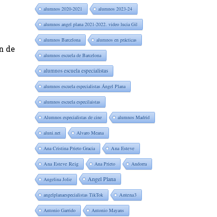
alumnos 2020-2021
alumnos 2023-24
alumnos angel plana 2021-2022. video lucia Gil
alumnos Barcelona
alumnos en prácticas
n de
alumnos escuela de Barcelona
alumnos escuela especialistas
alumnos escuela especialistas Ángel Plana
alumnos escuela especilaistas
Alumnos especialistas de cine
alumnos Madrid
aluni.net
Alvaro Meana
Ana Cristina Prieto Gracia
Ana Esteve
Ana Esteve Reig
Ana Prieto
Andorra
Angel Plana
Angelina Jolie
angelplanaespecialistas TikTok
Antena3
Antonio Garrido
Antonio Mayans