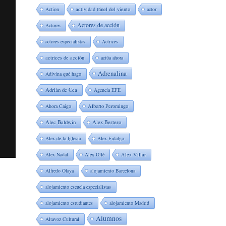
Action
actividad túnel del viento
actor
Actores de acción
Actores
actores especialistas
Actrices
actrices de acción
actúa ahora
Adrenalina
Adivina qué hago
Adrián de Cea
Agencia EFE
Ahora Caigo
Alberto Peromingo
Alec Baldwin
Alex Bertero
Alex de la Iglesia
Alex Fidalgo
Alex Nadal
Alex Ollé
Alex Villar
Alfredo Olaya
alojamiento Barcelona
alojamiento escuela especialistas
alojamiento estudiantes
alojamiento Madrid
Alumnos
Altavoz Cultural