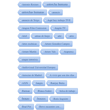
antorcha humana
Antonio Resines
antorchas humanas
anuncio
anuncio de Yoigo
Aquí hay trabajo TVE
Aragon Film Comission
Aragón TV
Ariel
armas de fuego
arte
artes
Artes escénicas
Arturo González Campos
Arturo Martín
Arturo Vals
Atapuerca
ataque terrorista
Audiovisual Universidad Europea
Autocine de Madrid
A vivir que son dos días
AXN
bangra
Banijay Iberia
Batman
Blanca Suátez
bolsa de trabajo
bonzo
bonzos
Boris Izaguirre
Brad Pitt
Breve encuentro con...