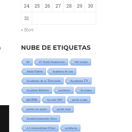
24
25
26
27
28
29
30
31
« Nov
NUBE DE ETIQUETAS
n
#0
87 North Productions
360 extrem
e
Abián Padrón
Academia de cine
Academia de la Televisión
Academia TV
Accidente Baldwin
accidentes
Acciones
acción
Acción 360º
acción a tope
acción con motos
acción total
Acondicionamiento físico
A Contracorriente Films
acrobacia