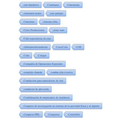
cine fantástico
Cinemania
Cinemanía
cinemanía marzo
cine quinqui
Cinerama
clausura cibra
Clave Producciones
clone wars
Club especialistas de cine
clubespecialistasdecine
Coca-Cola
COE
Coke
Colegas
Compañía de Operaciones Especiales
complejo chamán
conducción evasiva
Conducción para especialistas de cine
conductor de precisión
Confederación de empresarios de Andalucía
Congreso de investigación en ciencias de la actividad física y el deporte
Congreso PRL
Conguitos
Controlfire