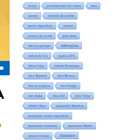
Action
actividad túnel del viento
actor
Actores de acción
Actores
actores especialistas
Actrices
actrices de acción
actúa ahora
Adrenalina
Adivina qué hago
Adrián de Cea
Agencia EFE
Ahora Caigo
Alberto Peromingo
Alec Baldwin
Alex Bertero
Alex de la Iglesia
Alex Fidalgo
A
Alex Nadal
Alex Ollé
Alex Villar
Alfredo Olaya
alojamiento Barcelona
alojamiento escuela especialistas
a
alojamiento estudiantes
alojamiento Madrid
Alumnos
Altavoz Cultural