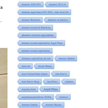
alumnos 2020-2021
alumnos 2023-24
ta
alumnos angel plana 2021-2022. video lucia Gil
..
alumnos Barcelona
alumnos en prácticas
alumnos escuela de Barcelona
alumnos escuela especialistas
alumnos escuela especialistas Ángel Plana
alumnos escuela especilaistas
Alumnos especialistas de cine
alumnos Madrid
aluni.net
Alvaro Meana
Ana Cristina Prieto Gracia
Ana Esteve
Ana Esteve Reig
Ana Prieto
Andorra
Angel Plana
Angelina Jolie
angelplanaespecialistas TikTok
Antena3
Antonio Garrido
Antonio Mayans