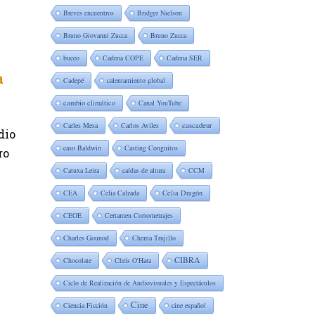
Breves encuentros
Bridger Nielson
Bruno Giovanni Zucca
Bruno Zucca
buceo
Cadena COPE
Cadena SER
a
Cadepé
calentamiento global
cambio climático
Canal YouTube
Carles Mesa
Carlos Aviles
cascadeur
dio
caso Baldwin
Casting Conguitos
ro
Catuxa Leira
caídas de altura
CCM
CEA
Celia Calzada
Celia Dragón
CEOE
Certamen Cortometrajes
Charles Gounod
Chema Trujillo
CIBRA
Chocolate
Chris O'Hara
Ciclo de Realización de Audiovisuales y Espectáculos
Cine
Ciencia Ficción
cine español