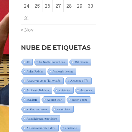
24
25
26
27
28
29
30
31
« Nov
NUBE DE ETIQUETAS
#0
87 North Productions
360 extrem
Abián Padrón
Academia de cine
Academia de la Televisión
Academia TV
Accidente Baldwin
accidentes
Acciones
acción
Acción 360º
acción a tope
acción con motos
acción total
Acondicionamiento físico
A Contracorriente Films
acrobacia