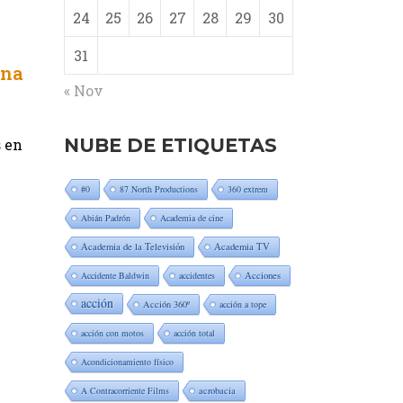
24
25
26
27
28
29
30
31
ana
« Nov
NUBE DE ETIQUETAS
s en
#0
87 North Productions
360 extrem
Abián Padrón
Academia de cine
Academia de la Televisión
Academia TV
Accidente Baldwin
accidentes
Acciones
acción
Acción 360º
acción a tope
acción con motos
acción total
Acondicionamiento físico
A Contracorriente Films
acrobacia