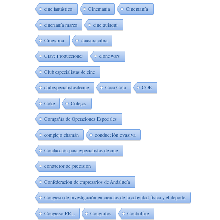
cine fantástico
Cinemania
Cinemanía
cinemanía marzo
cine quinqui
Cinerama
clausura cibra
Clave Producciones
clone wars
Club especialistas de cine
clubespecialistasdecine
Coca-Cola
COE
Coke
Colegas
Compañía de Operaciones Especiales
complejo chamán
conducción evasiva
Conducción para especialistas de cine
conductor de precisión
Confederación de empresarios de Andalucía
Congreso de investigación en ciencias de la actividad física y el deporte
Congreso PRL
Conguitos
Controlfire