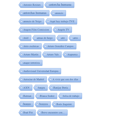
antorcha humana
Antonio Resines
antorchas humanas
anuncio
anuncio de Yoigo
Aquí hay trabajo TVE
Aragon Film Comission
Aragón TV
Ariel
armas de fuego
arte
artes
Artes escénicas
Arturo González Campos
Arturo Martín
Arturo Vals
Atapuerca
ataque terrorista
Audiovisual Universidad Europea
Autocine de Madrid
A vivir que son dos días
AXN
bangra
Banijay Iberia
Batman
Blanca Suátez
bolsa de trabajo
bonzo
bonzos
Boris Izaguirre
Brad Pitt
Breve encuentro con...