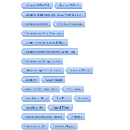
alumnos 2020-2021
alumnos 2023-24
alumnos angel plana 2021-2022. video lucia Gil
alumnos Barcelona
alumnos en prácticas
alumnos escuela de Barcelona
alumnos escuela especialistas
alumnos escuela especialistas Ángel Plana
alumnos escuela especilaistas
Alumnos especialistas de cine
alumnos Madrid
aluni.net
Alvaro Meana
Ana Cristina Prieto Gracia
Ana Esteve
Ana Esteve Reig
Ana Prieto
Andorra
Angel Plana
Angelina Jolie
angelplanaespecialistas TikTok
Antena3
Antonio Garrido
Antonio Mayans