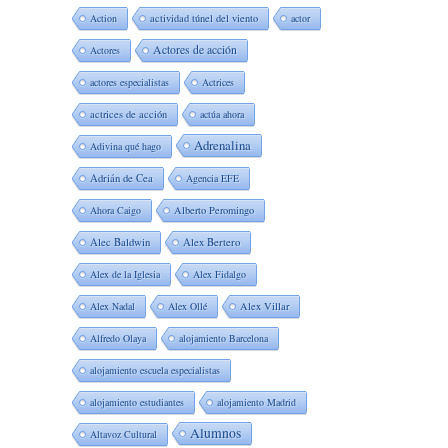
Action
actividad túnel del viento
actor
Actores de acción
Actores
actores especialistas
Actrices
actrices de acción
actúa ahora
Adrenalina
Adivina qué hago
Adrián de Cea
Agencia EFE
Ahora Caigo
Alberto Peromingo
Alec Baldwin
Alex Bertero
Alex de la Iglesia
Alex Fidalgo
Alex Nadal
Alex Ollé
Alex Villar
Alfredo Olaya
alojamiento Barcelona
alojamiento escuela especialistas
alojamiento estudiantes
alojamiento Madrid
Alumnos
Altavoz Cultural