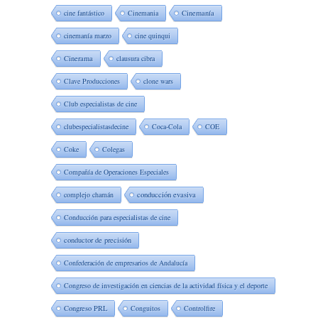
cine fantástico
Cinemania
Cinemanía
cinemanía marzo
cine quinqui
Cinerama
clausura cibra
Clave Producciones
clone wars
Club especialistas de cine
clubespecialistasdecine
Coca-Cola
COE
Coke
Colegas
Compañía de Operaciones Especiales
complejo chamán
conducción evasiva
Conducción para especialistas de cine
conductor de precisión
Confederación de empresarios de Andalucía
Congreso de investigación en ciencias de la actividad física y el deporte
Congreso PRL
Conguitos
Controlfire