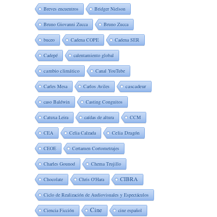
Breves encuentros
Bridger Nielson
Bruno Giovanni Zucca
Bruno Zucca
buceo
Cadena COPE
Cadena SER
Cadepé
calentamiento global
cambio climático
Canal YouTube
Carles Mesa
Carlos Aviles
cascadeur
caso Baldwin
Casting Conguitos
Catuxa Leira
caídas de altura
CCM
CEA
Celia Calzada
Celia Dragón
CEOE
Certamen Cortometrajes
Charles Gounod
Chema Trujillo
CIBRA
Chocolate
Chris O'Hara
Ciclo de Realización de Audiovisuales y Espectáculos
Cine
Ciencia Ficción
cine español