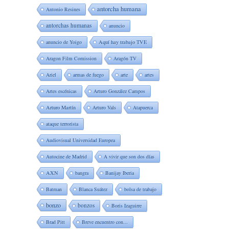
antorcha humana
Antonio Resines
antorchas humanas
anuncio
anuncio de Yoigo
Aquí hay trabajo TVE
Aragon Film Comission
Aragón TV
Ariel
armas de fuego
arte
artes
Artes escénicas
Arturo González Campos
Arturo Martín
Arturo Vals
Atapuerca
ataque terrorista
Audiovisual Universidad Europea
Autocine de Madrid
A vivir que son dos días
AXN
bangra
Banijay Iberia
Batman
Blanca Suátez
bolsa de trabajo
bonzo
bonzos
Boris Izaguirre
Brad Pitt
Breve encuentro con...