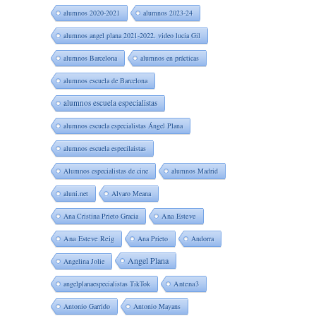
alumnos 2020-2021
alumnos 2023-24
alumnos angel plana 2021-2022. video lucia Gil
alumnos Barcelona
alumnos en prácticas
alumnos escuela de Barcelona
alumnos escuela especialistas
alumnos escuela especialistas Ángel Plana
alumnos escuela especilaistas
Alumnos especialistas de cine
alumnos Madrid
aluni.net
Alvaro Meana
Ana Cristina Prieto Gracia
Ana Esteve
Ana Esteve Reig
Ana Prieto
Andorra
Angel Plana
Angelina Jolie
angelplanaespecialistas TikTok
Antena3
Antonio Garrido
Antonio Mayans