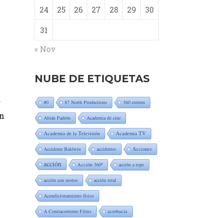
24
25
26
27
28
29
30
31
« Nov
NUBE DE ETIQUETAS
r
#0
87 North Productions
360 extrem
en
Abián Padrón
Academia de cine
Academia de la Televisión
Academia TV
Accidente Baldwin
accidentes
Acciones
acción
Acción 360º
acción a tope
acción con motos
acción total
Acondicionamiento físico
A Contracorriente Films
acrobacia