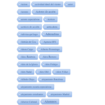
Action
actividad túnel del viento
actor
Actores de acción
Actores
actores especialistas
Actrices
actrices de acción
actúa ahora
Adrenalina
Adivina qué hago
Adrián de Cea
Agencia EFE
Ahora Caigo
Alberto Peromingo
Alec Baldwin
Alex Bertero
Alex de la Iglesia
Alex Fidalgo
Alex Nadal
Alex Ollé
Alex Villar
Alfredo Olaya
alojamiento Barcelona
alojamiento escuela especialistas
alojamiento estudiantes
alojamiento Madrid
Alumnos
Altavoz Cultural