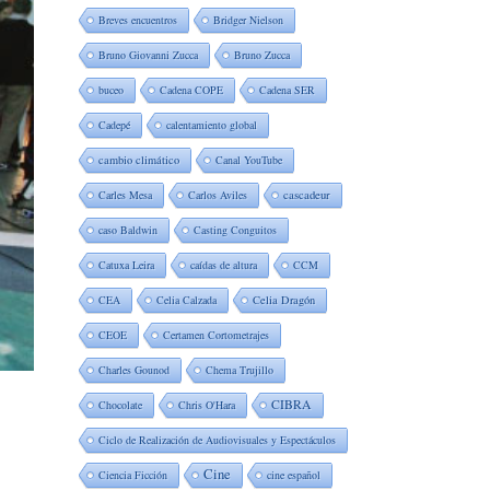
Breves encuentros
Bridger Nielson
Bruno Giovanni Zucca
Bruno Zucca
buceo
Cadena COPE
Cadena SER
Cadepé
calentamiento global
cambio climático
Canal YouTube
Carles Mesa
Carlos Aviles
cascadeur
caso Baldwin
Casting Conguitos
Catuxa Leira
caídas de altura
CCM
CEA
Celia Calzada
Celia Dragón
CEOE
Certamen Cortometrajes
Charles Gounod
Chema Trujillo
CIBRA
Chocolate
Chris O'Hara
Ciclo de Realización de Audiovisuales y Espectáculos
Cine
Ciencia Ficción
cine español