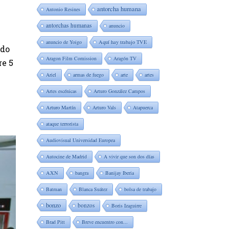
antorcha humana
Antonio Resines
antorchas humanas
anuncio
anuncio de Yoigo
Aquí hay trabajo TVE
ado
Aragon Film Comission
Aragón TV
re 5
Ariel
armas de fuego
arte
artes
Artes escénicas
Arturo González Campos
Arturo Martín
Arturo Vals
Atapuerca
ataque terrorista
Audiovisual Universidad Europea
Autocine de Madrid
A vivir que son dos días
AXN
bangra
Banijay Iberia
Batman
Blanca Suátez
bolsa de trabajo
bonzo
bonzos
Boris Izaguirre
Brad Pitt
Breve encuentro con...