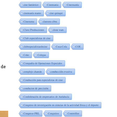
cine fantástico
Cinemania
Cinemanía
cinemanía marzo
cine quinqui
Cinerama
clausura cibra
Clave Producciones
clone wars
Club especialistas de cine
clubespecialistasdecine
Coca-Cola
COE
Coke
Colegas
Compañía de Operaciones Especiales
 de
complejo chamán
conducción evasiva
Conducción para especialistas de cine
conductor de precisión
Confederación de empresarios de Andalucía
Congreso de investigación en ciencias de la actividad física y el deporte
Congreso PRL
Conguitos
Controlfire