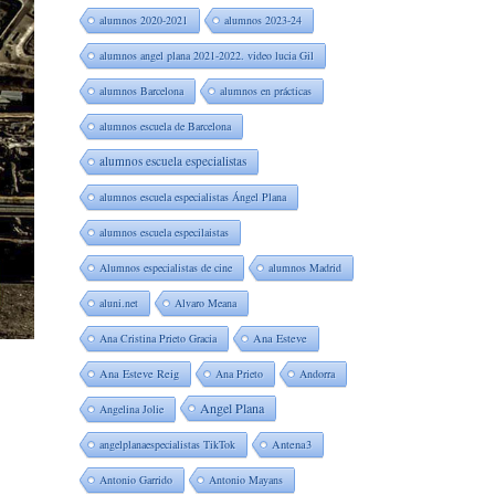
alumnos 2020-2021
alumnos 2023-24
alumnos angel plana 2021-2022. video lucia Gil
alumnos Barcelona
alumnos en prácticas
alumnos escuela de Barcelona
alumnos escuela especialistas
alumnos escuela especialistas Ángel Plana
alumnos escuela especilaistas
Alumnos especialistas de cine
alumnos Madrid
aluni.net
Alvaro Meana
Ana Cristina Prieto Gracia
Ana Esteve
Ana Esteve Reig
Ana Prieto
Andorra
Angel Plana
Angelina Jolie
angelplanaespecialistas TikTok
Antena3
Antonio Garrido
Antonio Mayans