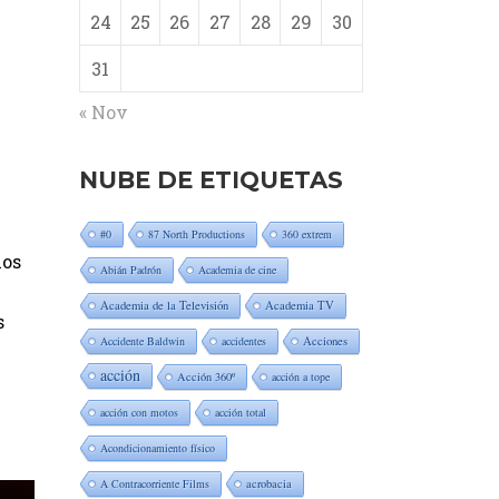
24
25
26
27
28
29
30
31
« Nov
NUBE DE ETIQUETAS
#0
87 North Productions
360 extrem
nos
Abián Padrón
Academia de cine
Academia de la Televisión
Academia TV
s
Accidente Baldwin
accidentes
Acciones
acción
Acción 360º
acción a tope
acción con motos
acción total
Acondicionamiento físico
A Contracorriente Films
acrobacia