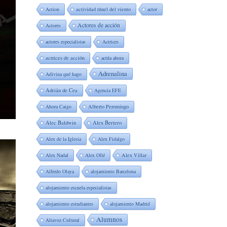
Action
actividad túnel del viento
actor
Actores de acción
Actores
actores especialistas
Actrices
actrices de acción
actúa ahora
Adrenalina
Adivina qué hago
Adrián de Cea
Agencia EFE
Ahora Caigo
Alberto Peromingo
Alec Baldwin
Alex Bertero
Alex de la Iglesia
Alex Fidalgo
Alex Nadal
Alex Ollé
Alex Villar
Alfredo Olaya
alojamiento Barcelona
alojamiento escuela especialistas
alojamiento estudiantes
alojamiento Madrid
Alumnos
Altavoz Cultural