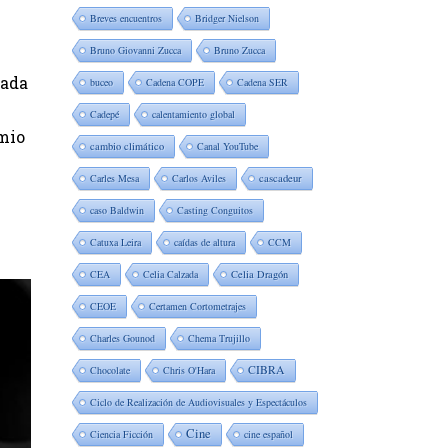
Breves encuentros
Bridger Nielson
Bruno Giovanni Zucca
Bruno Zucca
cada
buceo
Cadena COPE
Cadena SER
Cadepé
calentamiento global
emio
cambio climático
Canal YouTube
Carles Mesa
Carlos Aviles
cascadeur
caso Baldwin
Casting Conguitos
Catuxa Leira
caídas de altura
CCM
CEA
Celia Calzada
Celia Dragón
CEOE
Certamen Cortometrajes
Charles Gounod
Chema Trujillo
CIBRA
Chocolate
Chris O'Hara
Ciclo de Realización de Audiovisuales y Espectáculos
Cine
Ciencia Ficción
cine español