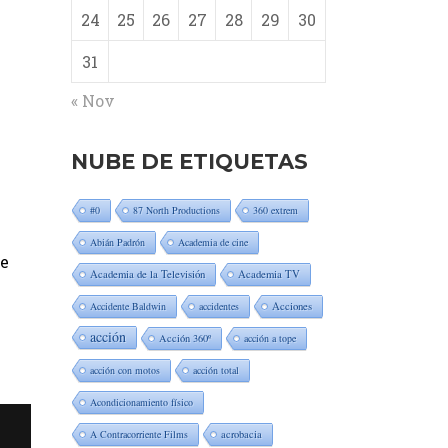
24
25
26
27
28
29
30
31
« Nov
NUBE DE ETIQUETAS
#0
87 North Productions
360 extrem
Abián Padrón
Academia de cine
se
Academia de la Televisión
Academia TV
Accidente Baldwin
accidentes
Acciones
acción
Acción 360º
acción a tope
acción con motos
acción total
Acondicionamiento físico
A Contracorriente Films
acrobacia