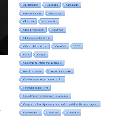
cine fantástico
Cinemania
Cinemanía
cinemanía marzo
cine quinqui
Cinerama
clausura cibra
Clave Producciones
clone wars
Club especialistas de cine
clubespecialistasdecine
Coca-Cola
COE
Coke
Colegas
Compañía de Operaciones Especiales
complejo chamán
conducción evasiva
Conducción para especialistas de cine
conductor de precisión
Confederación de empresarios de Andalucía
Congreso de investigación en ciencias de la actividad física y el deporte
n
Congreso PRL
Conguitos
Controlfire