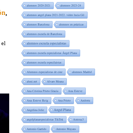
alumnos 2020-2021
alumnos 2023-24
ón
,
alumnos angel plana 2021-2022. video lucia Gil
alumnos Barcelona
alumnos en prácticas
alumnos escuela de Barcelona
 el
alumnos escuela especialistas
alumnos escuela especialistas Ángel Plana
alumnos escuela especilaistas
Alumnos especialistas de cine
alumnos Madrid
aluni.net
Alvaro Meana
Ana Cristina Prieto Gracia
Ana Esteve
Ana Esteve Reig
Ana Prieto
Andorra
Angel Plana
Angelina Jolie
angelplanaespecialistas TikTok
Antena3
Antonio Garrido
Antonio Mayans