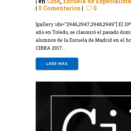
en
Cine
,
Escuela de Especialist
0 Comentarios
0
[gallery ids="2946,2947,2948,2949"] El 10
año en Toledo, se clausuró el pasado dom
alumnos de la Escuela de Madrid en el h
CIBRA 2017...
LEER MÁS