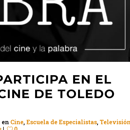
PARTICIPA EN EL
 CINE DE TOLEDO
en
Cine
,
Escuela de Especialistas
,
Televisió
s
0