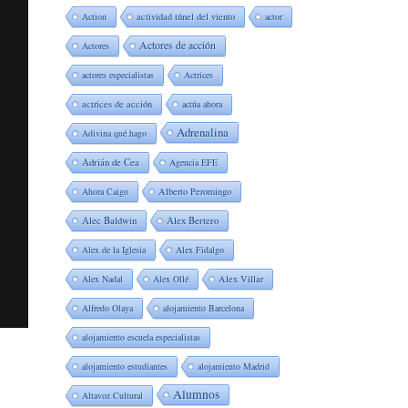
Action
actividad túnel del viento
actor
Actores de acción
Actores
actores especialistas
Actrices
actrices de acción
actúa ahora
Adrenalina
Adivina qué hago
Adrián de Cea
Agencia EFE
Ahora Caigo
Alberto Peromingo
Alec Baldwin
Alex Bertero
Alex de la Iglesia
Alex Fidalgo
Alex Nadal
Alex Ollé
Alex Villar
Alfredo Olaya
alojamiento Barcelona
alojamiento escuela especialistas
alojamiento estudiantes
alojamiento Madrid
Alumnos
Altavoz Cultural