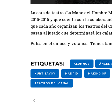
La obra de teatro «La Mano del Hombre M
2015-2016 y que cuenta con la colaboraci
que cada año organizan los Teatros del Can
pasan al jurado que determinará los galar
Pulsa en el enlace y vótanos. Tienes tamb
ETIQUETAS:
ALUMNOS
ÁNGEL 
KURT SAVOY
MADRID
MAKING OF
TEATROS DEL CANAL