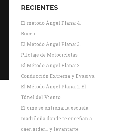
RECIENTES
El método Ángel Plana: 4.
Buceo
El Método Ángel Plana: 3.
Pilotaje de Motocicletas
El Método Ángel Plana: 2.
Conducción Extrema y Evasiva
El Método Ángel Plana: 1. El
Túnel del Viento
El cine se entrena: la escuela
madrileña donde te enseñan a
caer, arder… y levantarte