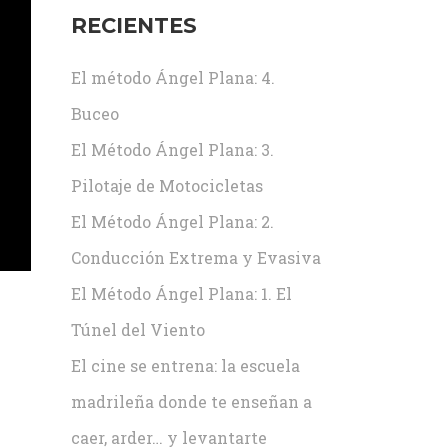
RECIENTES
El método Ángel Plana: 4.
Buceo
El Método Ángel Plana: 3.
Pilotaje de Motocicletas
El Método Ángel Plana: 2.
Conducción Extrema y Evasiva
El Método Ángel Plana: 1. El
7
Túnel del Viento
El cine se entrena: la escuela
madrileña donde te enseñan a
caer, arder… y levantarte