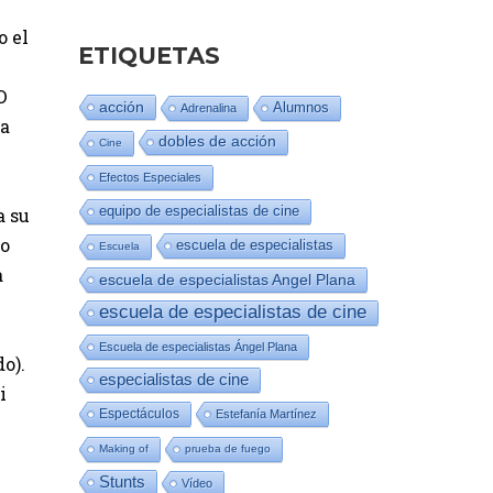
o el
ETIQUETAS
D
acción
Alumnos
Adrenalina
ra
dobles de acción
Cine
Efectos Especiales
equipo de especialistas de cine
a su
mo
escuela de especialistas
Escuela
a
escuela de especialistas Angel Plana
escuela de especialistas de cine
Escuela de especialistas Ángel Plana
o).
especialistas de cine
i
Espectáculos
Estefanía Martínez
Making of
prueba de fuego
Stunts
Vídeo