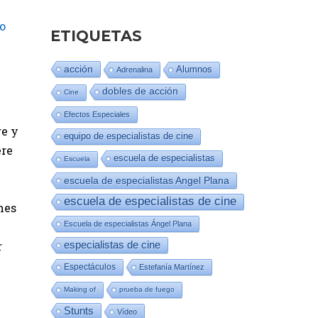
o
ETIQUETAS
acción
Alumnos
Adrenalina
dobles de acción
Cine
Efectos Especiales
re y
equipo de especialistas de cine
ere
escuela de especialistas
Escuela
escuela de especialistas Angel Plana
escuela de especialistas de cine
nes
Escuela de especialistas Ángel Plana
r
especialistas de cine
Espectáculos
Estefanía Martínez
Making of
prueba de fuego
Stunts
Vídeo