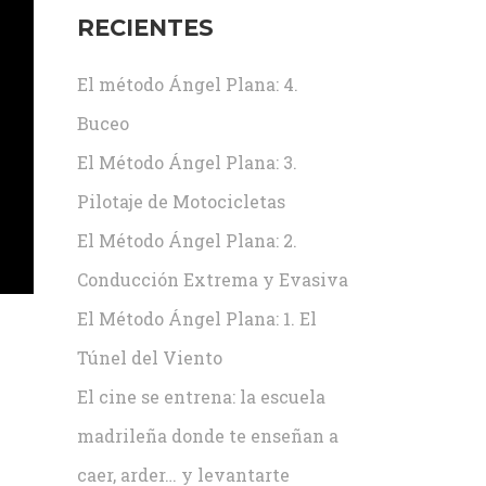
RECIENTES
El método Ángel Plana: 4.
Buceo
El Método Ángel Plana: 3.
Pilotaje de Motocicletas
El Método Ángel Plana: 2.
Conducción Extrema y Evasiva
El Método Ángel Plana: 1. El
Túnel del Viento
El cine se entrena: la escuela
madrileña donde te enseñan a
caer, arder… y levantarte