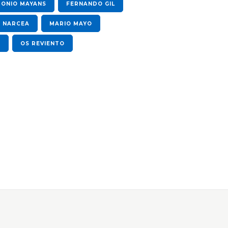
ONIO MAYANS
FERNANDO GIL
E NARCEA
MARIO MAYO
)
OS REVIENTO