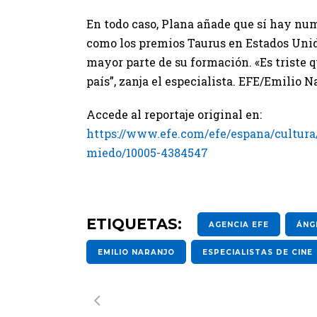
En todo caso, Plana añade que sí hay num
como los premios Taurus en Estados Unid
mayor parte de su formación. «Es triste
país”, zanja el especialista. EFE/Emilio N
Accede al reportaje original en:
https://www.efe.com/efe/espana/cultura/
miedo/10005-4384547
ETIQUETAS:
AGENCIA EFE
ÁNG
EMILIO NARANJO
ESPECIALISTAS DE CINE