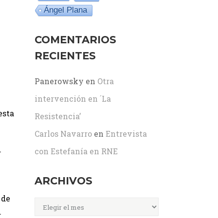
Ángel Plana
COMENTARIOS
RECIENTES
Panerowsky
en
Otra
intervención en ´La
esta
Resistencia’
Carlos Navarro
en
Entrevista
.
con Estefanía en RNE
ARCHIVOS
 de
Archivos
.