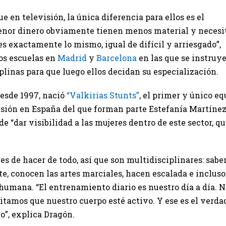
e en televisión, la única diferencia para ellos es el
menor dinero obviamente tienen menos material y necesi
es exactamente lo mismo, igual de difícil y arriesgado”,
dos escuelas en
Madrid
y
Barcelona
en las que se instruye
plinas para que luego ellos decidan su especialización.
desde 1997, nació
“Valkirias Stunts”
, el primer y único eq
isión en España del que forman parte Estefanía Martínez
de “dar visibilidad a las mujeres dentro de este sector, q
s de hacer de todo, así que son multidisciplinares: sabe
ite, conocen las artes marciales, hacen escalada e incluso
umana. “El entrenamiento diario es nuestro día a día. N
tamos que nuestro cuerpo esté activo. Y ese es el verda
ro”, explica Dragón.