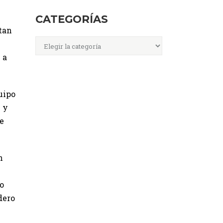
CATEGORÍAS
tan
Categorías
 a
uipo
 y
ue
n
o
dero