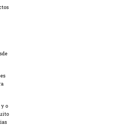
ctos
esde
 es
ra
 y o
uito
ias