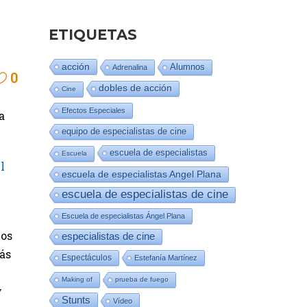
ETIQUETAS
acción
Alumnos
Adrenalina
0
dobles de acción
Cine
Efectos Especiales
a
equipo de especialistas de cine
escuela de especialistas
Escuela
l
escuela de especialistas Angel Plana
escuela de especialistas de cine
Escuela de especialistas Ángel Plana
nos
especialistas de cine
tás
Espectáculos
Estefanía Martínez
Making of
prueba de fuego
y
Stunts
Vídeo