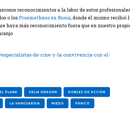
erosos reconocimientos a la labor de estos profesionales
os o los
Proemetheus en Rusia
, donde él mismo recibió l
 que haya más reconocimiento fuera que en nuestro propi
aranjo
especialistas-de-cine-y-la-convivencia-con-el-
EL PLANA
CELIA DRAGÓN
DOBLES DE ACCIÓN
LA VANGUARDIA
MIEDO
PÁNICO